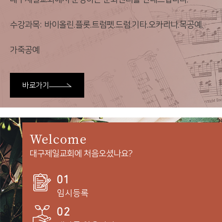
수강과목: 바이올린.플롯.트럼펫.드럼.기타.오카리나.목공예.
가죽공예
바로가기
Welcome
대구제일교회에 처음오셨나요?
01
임시등록
02