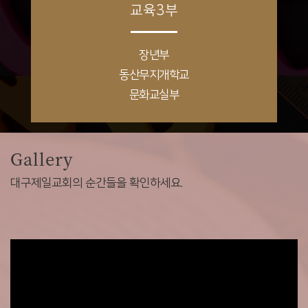
교육3부
장년부
동산무지개학교
문화교실부
Gallery
대구제일교회의 순간들을 확인하세요.