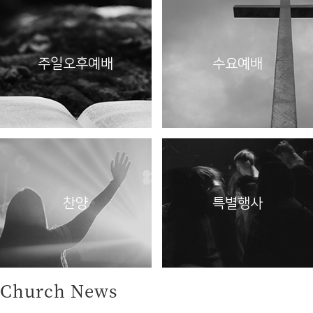
주일오후예배
수요예배
찬양
특별행사
Church News